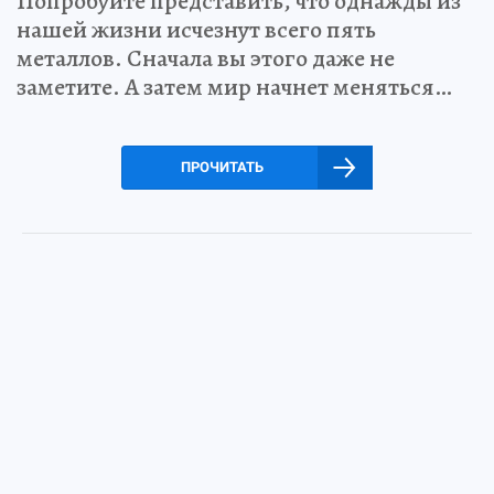
Попробуйте представить, что однажды из
нашей жизни исчезнут всего пять
металлов. Сначала вы этого даже не
заметите. А затем мир начнет меняться…
ПРОЧИТАТЬ
7 июля 2026 5:52
НОВОСТИ
ОБЩЕСТВО
В Калуге объяснили нехватку
путёвок в детские лагеря