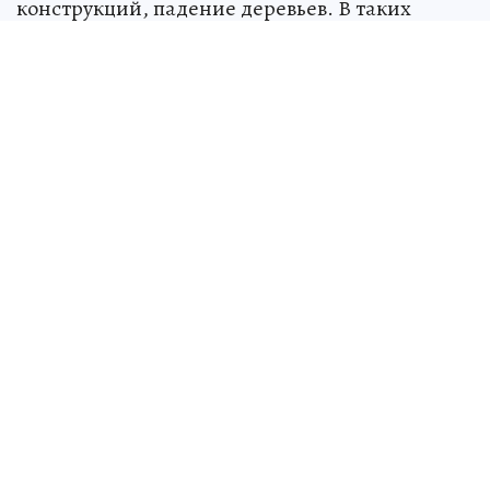
конструкций, падение деревьев. В таких
условиях возрастает риск чрезвычайных
ситуаций.
Жителей призывают быть внимательными и