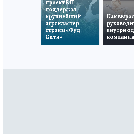
проект КП
поддержал
крупнейший
Как вырас
агрокластер
руководи
страны «Фуд
внутри о
Сити»
компани