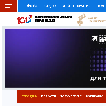
ФОТО
ВИДЕО
СПЕЦОПЕРАЦИЯ
ПОЛ
СОЦПОДДЕРЖКА
НАУКА
СПОРТ
КО
ВЫБОР ЭКСПЕРТОВ
ДОКТОР
ФИНАНС
КНИЖНАЯ ПОЛКА
ПРОГНОЗЫ НА СПОРТ
ПРЕСС-ЦЕНТР
НЕДВИЖИМОСТЬ
ТЕЛЕ
РАДИО КП
РЕКЛАМА
ТЕСТЫ
НОВОЕ 
СЕГОДНЯ:
НОВОСТИ
ТОЛЬКО У НАС
ВОЕНКОРЫ