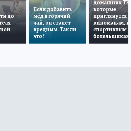
домашних ТВ
Если добавить
которые
ти до
мёд в горячий
приглянутся 
теля
чай, он станет
киноманам, и
дной
вредным. Так ли
спортивным
и
это?
болельщикам