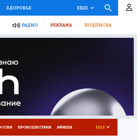
ЗДОРОВЬЕ
ЕЩЕ
ТЫ РОССИИ
РАДИО
РЕКЛАМА
ПОДПИСКА
КРЕТЫ
ПУТЕВОДИТЕЛЬ
 ЖЕЛЕЗА
ТУРИЗМ
Д ПОТРЕБИТЕЛЯ
ВСЕ О КП
ОССИЯ
ПРОИСШЕСТВИЯ
АФИША
ЕЩЕ