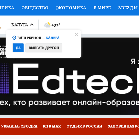
ИТИКА
ОБЩЕСТВО
ЭКОНОМИКА
В МИРЕ
ЗВЕЗДЫ
ЛУМНИСТЫ
ПРОИСШЕСТВИЯ
НАЦИОНАЛЬНЫЕ ПРОЕК
КАЛУГА
+32
°
ВАШ РЕГИОН —
КАЛУГА
Ы
ОТКРЫВАЕМ МИР
Я ЗНАЮ
СЕМЬЯ
ЖЕНСКИЕ СЕ
ДА
ВЫБРАТЬ ДРУГОЙ
ПРОМОКОДЫ
СЕРИАЛЫ
СПЕЦПРОЕКТЫ
ДЕФИЦИТ
ВИЗОР
КОЛЛЕКЦИИ
КОНКУРСЫ
РАБОТА У НАС
ГИ
НА САЙТЕ
УКРАИНА: СВОДКА
КП В МАХ
ОТДЫХ В РОССИИ
ЗАПОВЕДНАЯ Р