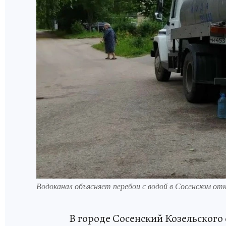
Водоканал объясняет перебои с водой в Сосенском от
В городе Сосенский Козельского