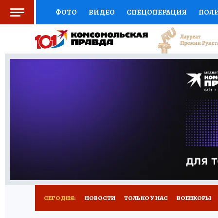
ФОТО
ВИДЕО
СПЕЦОПЕРАЦИЯ
ПОЛ
СОЦПОДДЕРЖКА
НАУКА
СПОРТ
КО
ВЫБОР ЭКСПЕРТОВ
ДОКТОР
ФИНАНС
КНИЖНАЯ ПОЛКА
ПРОГНОЗЫ НА СПОРТ
ПРЕСС-ЦЕНТР
НЕДВИЖИМОСТЬ
ТЕЛЕ
РАДИО КП
РЕКЛАМА
ТЕСТЫ
НОВОЕ 
СЕГОДНЯ:
НОВОСТИ
ТОЛЬКО У НАС
ВОЕНКОРЫ