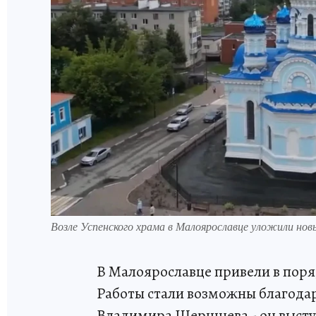
Возле Успенского храма в Малоярославце уложили нов
В Малоярославце привели в поря
Работы стали возможны благода
Владимира Шершнева - он высту