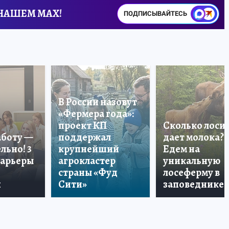
 НАШЕМ MAX!
ПОДПИСЫВАЙТЕСЬ
В России назовут
«Фермера года»:
проект КП
Сколько лоси
аботу —
поддержал
дает молока?
льно! 3
крупнейший
Едем на
карьеры
агрокластер
уникальную
страны «Фуд
лосеферму в
и
Сити»
заповеднике!