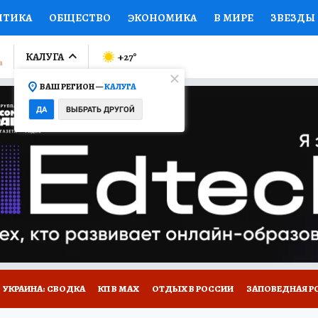
ИТИКА
ОБЩЕСТВО
ЭКОНОМИКА
В МИРЕ
ЗВЕЗДЫ
ЛУМНИСТЫ
ПРОИСШЕСТВИЯ
НАЦИОНАЛЬНЫЕ ПРОЕК
КАЛУГА
+27
°
ВАШ РЕГИОН —
КАЛУГА
Ы
ОТКРЫВАЕМ МИР
Я ЗНАЮ
СЕМЬЯ
ЖЕНСКИЕ СЕ
ДА
ВЫБРАТЬ ДРУГОЙ
ПРОМОКОДЫ
СЕРИАЛЫ
СПЕЦПРОЕКТЫ
ДЕФИЦИТ
ВИЗОР
КОЛЛЕКЦИИ
КОНКУРСЫ
РАБОТА У НАС
ГИ
НА САЙТЕ
УКРАИНА: СВОДКА
КП В МАХ
ОТДЫХ В РОССИИ
ЗАПОВЕДНАЯ Р