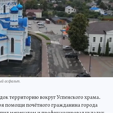
ый асфальт.
док территорию вокруг Успенского храма.
ря помощи почётного гражданина города
пил меценатом и профинансировал укладку