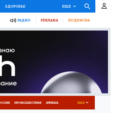
ЗДОРОВЬЕ
ЕЩЕ
ТЫ РОССИИ
РАДИО
РЕКЛАМА
ПОДПИСКА
КРЕТЫ
ПУТЕВОДИТЕЛЬ
 ЖЕЛЕЗА
ТУРИЗМ
Д ПОТРЕБИТЕЛЯ
ВСЕ О КП
ОССИЯ
ПРОИСШЕСТВИЯ
АФИША
ЕЩЕ