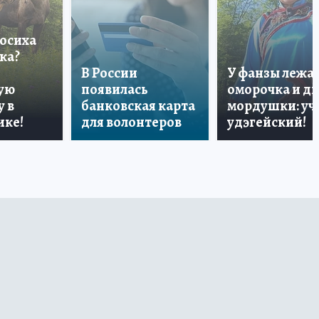
лосиха
ка?
В России
У фанзы лежа
ую
появилась
оморочка и дв
 в
банковская карта
мордушки: уч
ике!
для волонтеров
удэгейский!