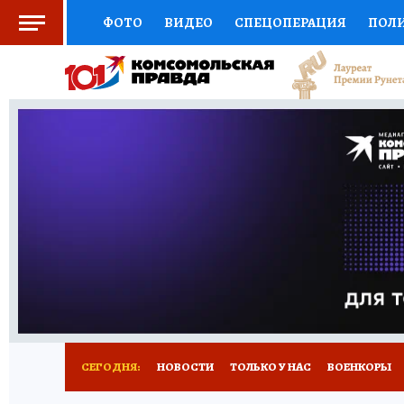
ФОТО
ВИДЕО
СПЕЦОПЕРАЦИЯ
ПОЛ
СОЦПОДДЕРЖКА
НАУКА
СПОРТ
КО
ВЫБОР ЭКСПЕРТОВ
ДОКТОР
ФИНАНС
КНИЖНАЯ ПОЛКА
ПРОГНОЗЫ НА СПОРТ
ПРЕСС-ЦЕНТР
НЕДВИЖИМОСТЬ
ТЕЛЕ
РАДИО КП
РЕКЛАМА
ТЕСТЫ
НОВОЕ 
СЕГОДНЯ:
НОВОСТИ
ТОЛЬКО У НАС
ВОЕНКОРЫ