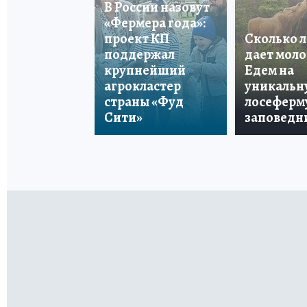
В России назовут
«Фермера года»:
проект КП
Сколько 
поддержал
дает моло
крупнейший
Едем на
агрокластер
уникальн
страны «Фуд
лосеферму
Сити»
заповедн