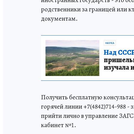
иностранных государств - это осо
родственники за границей или 
документам.
НАУКА
Над СССР
пришельце
изучала 
Получить бесплатную консульта
горячей линии +7(4842)714-988 - 
прийти лично в управление ЗАГС 
кабинет №1.