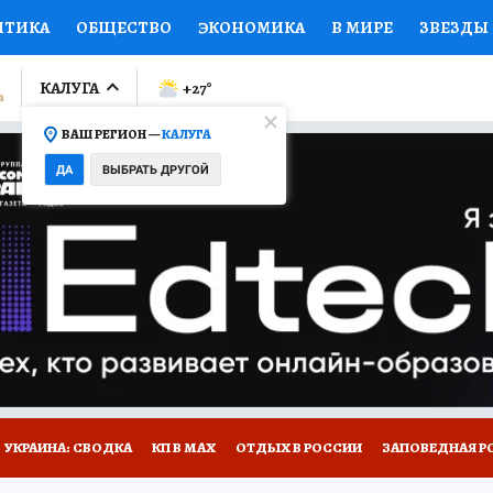
ИТИКА
ОБЩЕСТВО
ЭКОНОМИКА
В МИРЕ
ЗВЕЗДЫ
ЛУМНИСТЫ
ПРОИСШЕСТВИЯ
НАЦИОНАЛЬНЫЕ ПРОЕК
КАЛУГА
+27
°
ВАШ РЕГИОН —
КАЛУГА
Ы
ОТКРЫВАЕМ МИР
Я ЗНАЮ
СЕМЬЯ
ЖЕНСКИЕ СЕ
ДА
ВЫБРАТЬ ДРУГОЙ
ПРОМОКОДЫ
СЕРИАЛЫ
СПЕЦПРОЕКТЫ
ДЕФИЦИТ
ВИЗОР
КОЛЛЕКЦИИ
КОНКУРСЫ
РАБОТА У НАС
ГИ
НА САЙТЕ
УКРАИНА: СВОДКА
КП В МАХ
ОТДЫХ В РОССИИ
ЗАПОВЕДНАЯ Р