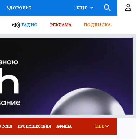
ЗДОРОВЬЕ
ЕЩЕ
ТЫ РОССИИ
РАДИО
РЕКЛАМА
ПОДПИСКА
КРЕТЫ
ПУТЕВОДИТЕЛЬ
 ЖЕЛЕЗА
ТУРИЗМ
Д ПОТРЕБИТЕЛЯ
ВСЕ О КП
ОССИЯ
ПРОИСШЕСТВИЯ
АФИША
ЕЩЕ