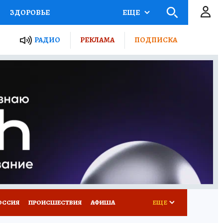
ЗДОРОВЬЕ
ЕЩЕ
ТЫ РОССИИ
РАДИО
РЕКЛАМА
ПОДПИСКА
КРЕТЫ
ПУТЕВОДИТЕЛЬ
 ЖЕЛЕЗА
ТУРИЗМ
Д ПОТРЕБИТЕЛЯ
ВСЕ О КП
ОССИЯ
ПРОИСШЕСТВИЯ
АФИША
ЕЩЕ