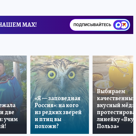
 НАШЕМ MAX!
ПОДПИСЫВАЙТЕСЬ
Выбираем
«Я — заповедная
качественный
лежала
Россия»: на кого
вкусный мёд:
и две
из редких зверей
протестирова
: учим
и птиц вы
линейку «Вкус
й!
похожи?
Польза»