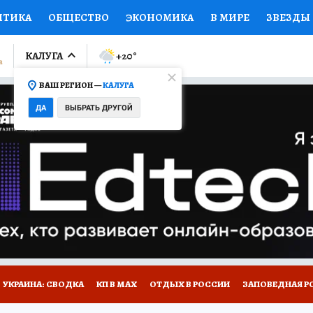
ИТИКА
ОБЩЕСТВО
ЭКОНОМИКА
В МИРЕ
ЗВЕЗДЫ
ЛУМНИСТЫ
ПРОИСШЕСТВИЯ
НАЦИОНАЛЬНЫЕ ПРОЕК
КАЛУГА
+20
°
ВАШ РЕГИОН —
КАЛУГА
Ы
ОТКРЫВАЕМ МИР
Я ЗНАЮ
СЕМЬЯ
ЖЕНСКИЕ СЕ
ДА
ВЫБРАТЬ ДРУГОЙ
ПРОМОКОДЫ
СЕРИАЛЫ
СПЕЦПРОЕКТЫ
ДЕФИЦИТ
ВИЗОР
КОЛЛЕКЦИИ
КОНКУРСЫ
РАБОТА У НАС
ГИ
НА САЙТЕ
УКРАИНА: СВОДКА
КП В МАХ
ОТДЫХ В РОССИИ
ЗАПОВЕДНАЯ Р