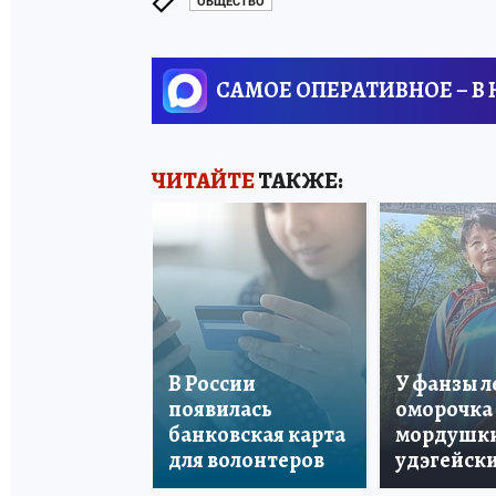
ОБЩЕСТВО
САМОЕ ОПЕРАТИВНОЕ – В
ЧИТАЙТЕ
ТАКЖЕ:
В России
У фанзы 
появилась
оморочка 
банковская карта
мордушки
для волонтеров
удэгейски