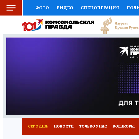
ФОТО
ВИДЕО
СПЕЦОПЕРАЦИЯ
ПОЛ
СОЦПОДДЕРЖКА
НАУКА
СПОРТ
КО
ВЫБОР ЭКСПЕРТОВ
ДОКТОР
ФИНАНС
КНИЖНАЯ ПОЛКА
ПРОГНОЗЫ НА СПОРТ
ПРЕСС-ЦЕНТР
НЕДВИЖИМОСТЬ
ТЕЛЕ
РАДИО КП
РЕКЛАМА
ТЕСТЫ
НОВОЕ 
СЕГОДНЯ:
НОВОСТИ
ТОЛЬКО У НАС
ВОЕНКОРЫ