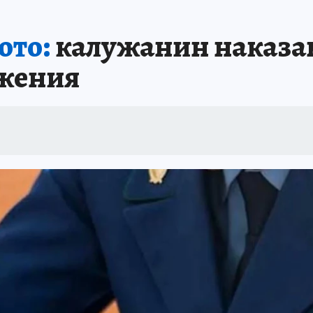
ото:
калужанин наказан
жения