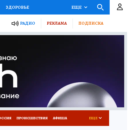
ЗДОРОВЬЕ
ЕЩЕ
ТЫ РОССИИ
РАДИО
РЕКЛАМА
ПОДПИСКА
КРЕТЫ
ПУТЕВОДИТЕЛЬ
 ЖЕЛЕЗА
ТУРИЗМ
Д ПОТРЕБИТЕЛЯ
ВСЕ О КП
ОССИЯ
ПРОИСШЕСТВИЯ
АФИША
ЕЩЕ