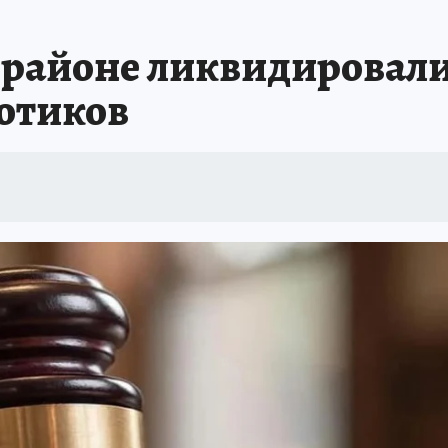
районе ликвидировали
отиков