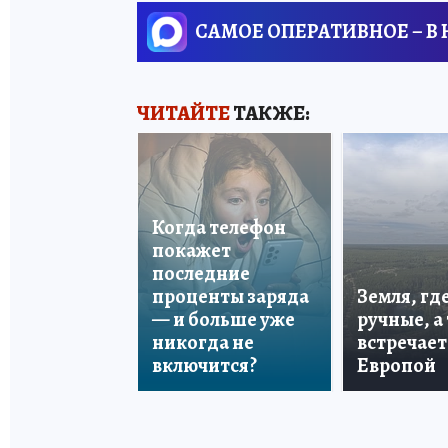
САМОЕ ОПЕРАТИВНОЕ – В
ЧИТАЙТЕ
ТАКЖЕ:
Когда телефон
покажет
последние
проценты заряда
Земля, гд
— и больше уже
ручные, а
никогда не
встречает
включится?
Европой