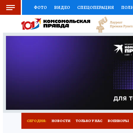
ФОТО
ВИДЕО
СПЕЦОПЕРАЦИЯ
ПОЛ
СОЦПОДДЕРЖКА
НАУКА
СПОРТ
КО
ВЫБОР ЭКСПЕРТОВ
ДОКТОР
ФИНАНС
КНИЖНАЯ ПОЛКА
ПРОГНОЗЫ НА СПОРТ
ПРЕСС-ЦЕНТР
НЕДВИЖИМОСТЬ
ТЕЛЕ
РАДИО КП
РЕКЛАМА
ТЕСТЫ
НОВОЕ 
СЕГОДНЯ:
НОВОСТИ
ТОЛЬКО У НАС
ВОЕНКОРЫ