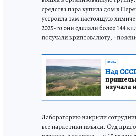
средства пара купила дом в Пе
устроила там настоящую химичес
2025-го они сделали более 144 к
получали криптовалюту, - поясн
НАУКА
Над СССР
пришельце
изучала 
Лабораторию накрыли сотрудник
все наркотики изъяли. Суд приг