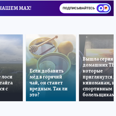
 НАШЕМ MAX!
ПОДПИСЫВАЙТЕСЬ
Вышла серия
домашних ТВ
Если добавить
которые
е лоси
мёд в горячий
приглянутся 
 тайга
чай, он станет
киноманам, и
ся с
вредным. Так ли
спортивным
это?
болельщикам