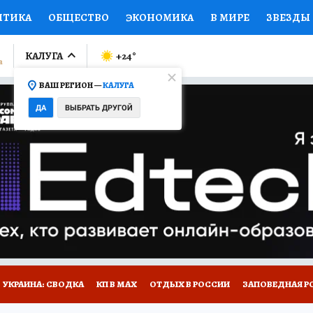
ИТИКА
ОБЩЕСТВО
ЭКОНОМИКА
В МИРЕ
ЗВЕЗДЫ
ЛУМНИСТЫ
ПРОИСШЕСТВИЯ
НАЦИОНАЛЬНЫЕ ПРОЕК
КАЛУГА
+24
°
ВАШ РЕГИОН —
КАЛУГА
Ы
ОТКРЫВАЕМ МИР
Я ЗНАЮ
СЕМЬЯ
ЖЕНСКИЕ СЕ
ДА
ВЫБРАТЬ ДРУГОЙ
ПРОМОКОДЫ
СЕРИАЛЫ
СПЕЦПРОЕКТЫ
ДЕФИЦИТ
ВИЗОР
КОЛЛЕКЦИИ
КОНКУРСЫ
РАБОТА У НАС
ГИ
НА САЙТЕ
УКРАИНА: СВОДКА
КП В МАХ
ОТДЫХ В РОССИИ
ЗАПОВЕДНАЯ Р