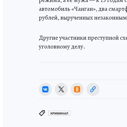
режима, а ее мужа — к 15 годам 
автомобиль «Чанган», два смартф
рублей, вырученных незаконным
Другие участники преступной сх
уголовному делу.
КРИМИНАЛ