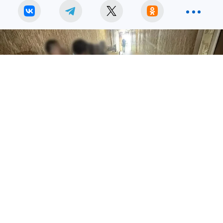
Рейд «Нелегал-2026» в Тарусском районе: задержано 19
иностранцев.
Полицейские и миграционная служба провели