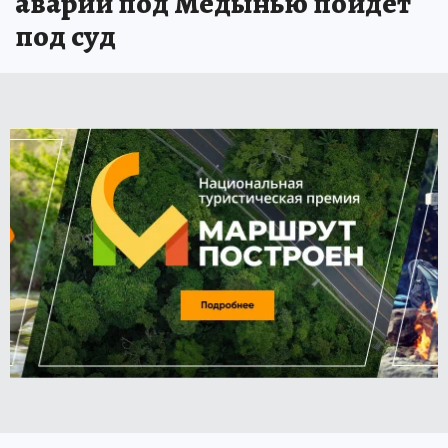
аварии под Медынью пойдет
под суд