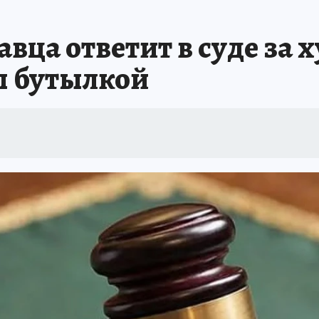
ца ответит в суде за х
 бутылкой