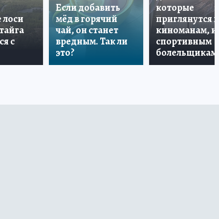
Если добавить
которые
е лоси
мёд в горячий
приглянутся 
 тайга
чай, он станет
киноманам, и
ся с
вредным. Так ли
спортивным
это?
болельщикам