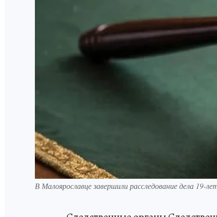
В Малоярославце завершили расследование дела 19-лет
Следственные органы Следствен