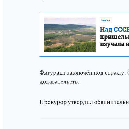
НАУКА
Над СССР
пришельце
изучала 
Фигурант заключён под стражу. 
доказательств.
Прокурор утвердил обвинительно