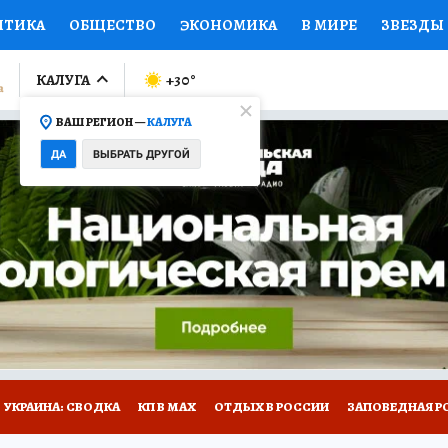
ИТИКА
ОБЩЕСТВО
ЭКОНОМИКА
В МИРЕ
ЗВЕЗДЫ
ЛУМНИСТЫ
ПРОИСШЕСТВИЯ
НАЦИОНАЛЬНЫЕ ПРОЕК
КАЛУГА
+30
°
ВАШ РЕГИОН —
КАЛУГА
Ы
ОТКРЫВАЕМ МИР
Я ЗНАЮ
СЕМЬЯ
ЖЕНСКИЕ СЕ
ДА
ВЫБРАТЬ ДРУГОЙ
ПРОМОКОДЫ
СЕРИАЛЫ
СПЕЦПРОЕКТЫ
ДЕФИЦИТ
ВИЗОР
КОЛЛЕКЦИИ
КОНКУРСЫ
РАБОТА У НАС
ГИ
НА САЙТЕ
УКРАИНА: СВОДКА
КП В МАХ
ОТДЫХ В РОССИИ
ЗАПОВЕДНАЯ Р