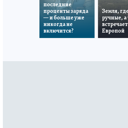
последние
проценты заряда
Земля, гд
— и больше уже
ручные, а
никогда не
встречает
включится?
Европой