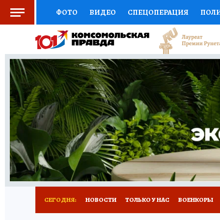
ФОТО
ВИДЕО
СПЕЦОПЕРАЦИЯ
ПОЛ
СОЦПОДДЕРЖКА
НАУКА
СПОРТ
КО
ВЫБОР ЭКСПЕРТОВ
ДОКТОР
ФИНАНС
КНИЖНАЯ ПОЛКА
ПРОГНОЗЫ НА СПОРТ
ПРЕСС-ЦЕНТР
НЕДВИЖИМОСТЬ
ТЕЛЕ
РАДИО КП
РЕКЛАМА
ТЕСТЫ
НОВОЕ 
СЕГОДНЯ:
НОВОСТИ
ТОЛЬКО У НАС
ВОЕНКОРЫ