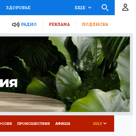
ЗДОРОВЬЕ
ЕЩЕ
ТЫ РОССИИ
РАДИО
РЕКЛАМА
ПОДПИСКА
КРЕТЫ
ПУТЕВОДИТЕЛЬ
 ЖЕЛЕЗА
ТУРИЗМ
Д ПОТРЕБИТЕЛЯ
ВСЕ О КП
ОССИЯ
ПРОИСШЕСТВИЯ
АФИША
ЕЩЕ