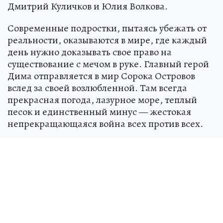
Дмитрий Куличков и Юлия Волкова.
Современные подростки, пытаясь убежать от
реальности, оказываются в мире, где каждый
день нужно доказывать свое право на
существование с мечом в руке. Главный герой
Дима отправляется в мир Сорока Островов
вслед за своей возлюбленной. Там всегда
прекрасная погода, лазурное море, теплый
песок и единственный минус — жестокая
непрекращающаяся война всех против всех.
За производство сериала отвечают INEY
Productions и GALA Production по заказу «НМГ
Студии» и при поддержке Института развития
интернета (АНО «ИРИ»). Большая часть
съемок пройдет в новом павильоне на
территории кинопарка «Москино». Сериал
пополнит линейку Wink Originals («Слово