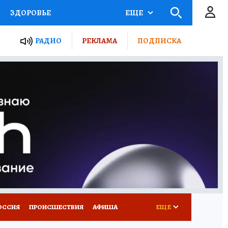
ЗДОРОВЬЕ
ЕЩЕ
ТЫ РОССИИ
РАДИО
РЕКЛАМА
ПОДПИСКА
КРЕТЫ
ПУТЕВОДИТЕЛЬ
 ЖЕЛЕЗА
ТУРИЗМ
Д ПОТРЕБИТЕЛЯ
ВСЕ О КП
ОССИЯ
ПРОИСШЕСТВИЯ
АФИША
ЕЩЕ