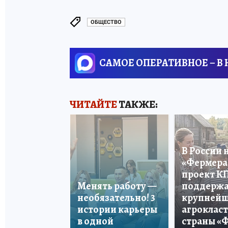
ОБЩЕСТВО
САМОЕ ОПЕРАТИВНОЕ – В
ЧИТАЙТЕ
ТАКЖЕ:
В России 
«Фермера 
проект К
Менять работу —
поддерж
необязательно! 3
крупней
истории карьеры
агроклас
в одной
страны «