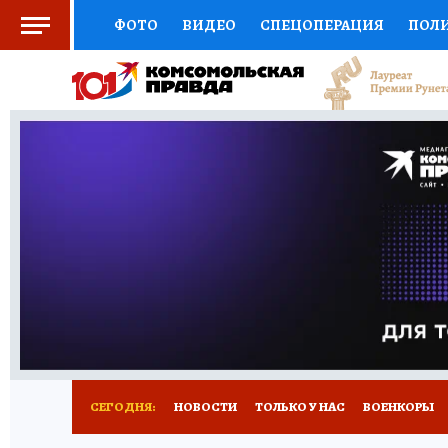
ФОТО
ВИДЕО
СПЕЦОПЕРАЦИЯ
ПОЛ
СОЦПОДДЕРЖКА
НАУКА
СПОРТ
КО
ВЫБОР ЭКСПЕРТОВ
ДОКТОР
ФИНАНС
КНИЖНАЯ ПОЛКА
ПРОГНОЗЫ НА СПОРТ
ПРЕСС-ЦЕНТР
НЕДВИЖИМОСТЬ
ТЕЛЕ
РАДИО КП
РЕКЛАМА
ТЕСТЫ
НОВОЕ 
СЕГОДНЯ:
НОВОСТИ
ТОЛЬКО У НАС
ВОЕНКОРЫ