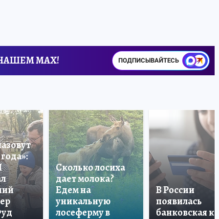
 НАШЕМ MAX!
ПОДПИСЫВАЙТЕСЬ
назовут
года»:
П
Сколько лосиха
ал
дает молока?
ший
Едем на
В России
тер
уникальную
появилась
Фуд
лосеферму в
банковская к