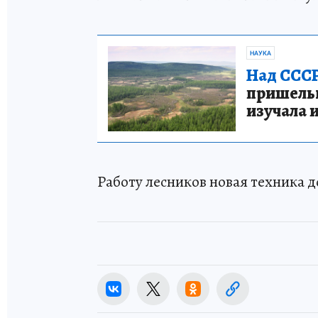
НАУКА
Над СССР
пришельце
изучала 
Работу лесников новая техника 