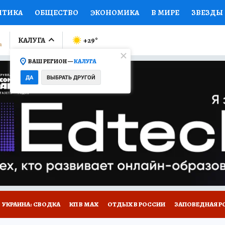
ИТИКА
ОБЩЕСТВО
ЭКОНОМИКА
В МИРЕ
ЗВЕЗДЫ
ЛУМНИСТЫ
ПРОИСШЕСТВИЯ
НАЦИОНАЛЬНЫЕ ПРОЕК
КАЛУГА
+29
°
ВАШ РЕГИОН —
КАЛУГА
Ы
ОТКРЫВАЕМ МИР
Я ЗНАЮ
СЕМЬЯ
ЖЕНСКИЕ СЕ
ДА
ВЫБРАТЬ ДРУГОЙ
ПРОМОКОДЫ
СЕРИАЛЫ
СПЕЦПРОЕКТЫ
ДЕФИЦИТ
ВИЗОР
КОЛЛЕКЦИИ
КОНКУРСЫ
РАБОТА У НАС
ГИ
НА САЙТЕ
УКРАИНА: СВОДКА
КП В МАХ
ОТДЫХ В РОССИИ
ЗАПОВЕДНАЯ Р