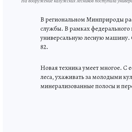
На вооружение калужских лесников поступила универ
В региональном Минприроды рас
службы. В рамках федерального 
универсальную лесную машину. О
82.
Новая техника умеет многое. С 
леса, ухаживать за молодыми ку
минерализованные полосы и пере