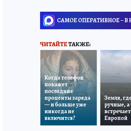
САМОЕ ОПЕРАТИВНОЕ – В
ЧИТАЙТЕ
ТАКЖЕ:
Когда телефон
покажет
последние
проценты заряда
Земля, гд
— и больше уже
ручные, а
никогда не
встречает
включится?
Европой