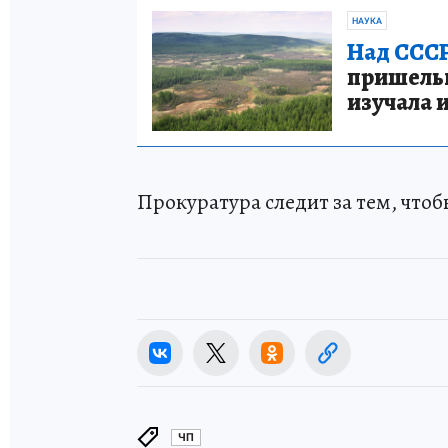
НАУКА
Над СССР
пришельце
изучала 
Прокуратура следит за тем, что
ЧП