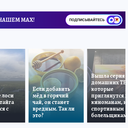
 НАШЕМ MAX!
ПОДПИСЫВАЙТЕСЬ
Вышла серия
домашних ТВ
Если добавить
которые
е лоси
мёд в горячий
приглянутся 
 тайга
чай, он станет
киноманам, и
ся с
вредным. Так ли
спортивным
это?
болельщикам