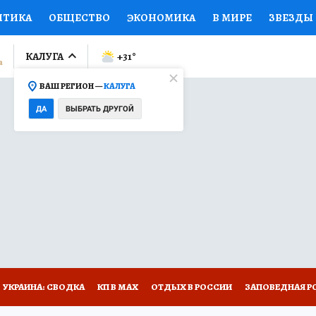
ИТИКА
ОБЩЕСТВО
ЭКОНОМИКА
В МИРЕ
ЗВЕЗДЫ
ЛУМНИСТЫ
ПРОИСШЕСТВИЯ
НАЦИОНАЛЬНЫЕ ПРОЕК
КАЛУГА
+31
°
ВАШ РЕГИОН —
КАЛУГА
Ы
ОТКРЫВАЕМ МИР
Я ЗНАЮ
СЕМЬЯ
ЖЕНСКИЕ СЕ
ДА
ВЫБРАТЬ ДРУГОЙ
ПРОМОКОДЫ
СЕРИАЛЫ
СПЕЦПРОЕКТЫ
ДЕФИЦИТ
ВИЗОР
КОЛЛЕКЦИИ
КОНКУРСЫ
РАБОТА У НАС
ГИ
НА САЙТЕ
УКРАИНА: СВОДКА
КП В МАХ
ОТДЫХ В РОССИИ
ЗАПОВЕДНАЯ Р