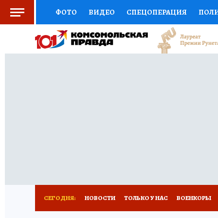
ФОТО
ВИДЕО
СПЕЦОПЕРАЦИЯ
ПОЛ
СОЦПОДДЕРЖКА
НАУКА
СПОРТ
КО
ВЫБОР ЭКСПЕРТОВ
ДОКТОР
ФИНАНС
КНИЖНАЯ ПОЛКА
ПРОГНОЗЫ НА СПОРТ
ПРЕСС-ЦЕНТР
НЕДВИЖИМОСТЬ
ТЕЛЕ
РАДИО КП
РЕКЛАМА
ТЕСТЫ
НОВОЕ 
СЕГОДНЯ:
НОВОСТИ
ТОЛЬКО У НАС
ВОЕНКОРЫ