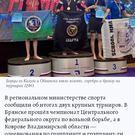
Борцы из Калуги и Обнинска взяли золото, серебро и бронзу на
турнирах ЦФО.
В региональном министерстве спорта
сообщили об итогах двух крупных турниров. В
Брянске прошёл чемпионат Центрального
федерального округа по вольной борьбе, а в
Коврове Владимирской области —
соревнования по грэпплингу и грэпплинг-ги.