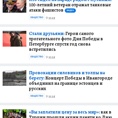
100-летний ветеран отражал танковые
атаки фашистов
ВИДЕО
9 мая
ОБЩЕСТВО
Стали друзьями:
Герои самого
трогательного фото Дня Победы в
Петербурге спустя год снова
встретились
9 мая
ОБЩЕСТВО
Провокации силовиков и толпы на
берегу:
Концерт Победы в Ивангороде
объединил на границе эстонцев и
русских
9 мая
ОБЩЕСТВО
«Вы заплатили цену за весь мир»:
как в
Турции прошли акции памяти ко Дню