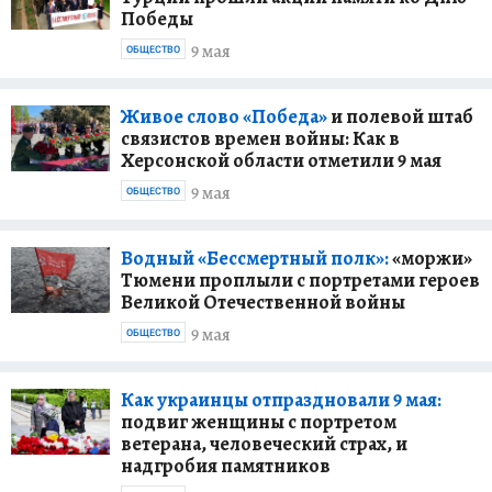
Победы
9 мая
ОБЩЕСТВО
Живое слово «Победа»
и полевой штаб
связистов времен войны: Как в
Херсонской области отметили 9 мая
9 мая
ОБЩЕСТВО
Водный «Бессмертный полк»:
«моржи»
Тюмени проплыли с портретами героев
Великой Отечественной войны
9 мая
ОБЩЕСТВО
Как украинцы отпраздновали 9 мая:
подвиг женщины с портретом
ветерана, человеческий страх, и
надгробия памятников