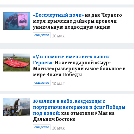
«Бессмертный полк»
на дне Черного
моря: крымские дайверы провели
уникальную подводную акцию
10 мая
ОБЩЕСТВО
«Мы помним имена всех наших
Героев»:
На легендарной «Саур-
Могиле» развернули самое большое в
мире Знамя Победы
10 мая
ОБЩЕСТВО
30 залпов в небо, вездеходы с
портретами ветеранов и флаг Победы
под водой:
как отметили 9 Мая на
Дальнем Востоке
10 мая
ОБЩЕСТВО