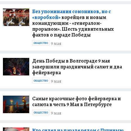
Без упоминания союзников, но с
«коробкой»
корейцев и новым
командующим - «генералом-
прорывом». Шесть удивительных
фактов о параде Победы
9 мая
ОБЩЕСТВО
День Победы в Волгограде 9 мая
завершили праздничный салют и два
фейерверка
9 мая
ОБЩЕСТВО
Самые красочные фото фейерверка и
салюта в честь 9 Мая в Петербурге
9 мая
ОБЩЕСТВО
Кто сидел на параде рядом с Путиным: