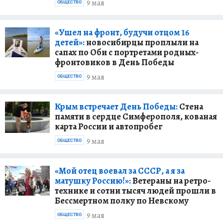
9 мая
ОБЩЕСТВО
«Ушел на фронт, будучи отцом 16
детей»:
новосибирцы проплыли на
сапах по Оби с портретами родных-
фронтовиков в День Победы
9 мая
ОБЩЕСТВО
Крым встречает День Победы:
Стена
памяти в сердце Симферополя, кованая
карта России и автопробег
9 мая
ОБЩЕСТВО
«Мой отец воевал за СССР, а я за
матушку Россию!»:
Ветераны на ретро-
технике и сотни тысяч людей прошли в
Бессмертном полку по Невскому
9 мая
ОБЩЕСТВО