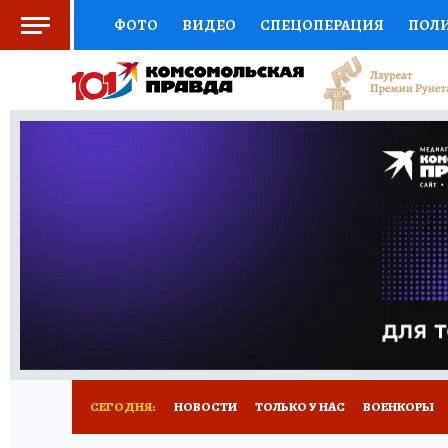
ФОТО
ВИДЕО
СПЕЦОПЕРАЦИЯ
ПОЛ
СОЦПОДДЕРЖКА
НАУКА
СПОРТ
КО
ВЫБОР ЭКСПЕРТОВ
ДОКТОР
ФИНАНС
КНИЖНАЯ ПОЛКА
ПРОГНОЗЫ НА СПОРТ
ПРЕСС-ЦЕНТР
НЕДВИЖИМОСТЬ
ТЕЛЕ
РАДИО КП
РЕКЛАМА
ТЕСТЫ
НОВОЕ 
СЕГОДНЯ:
НОВОСТИ
ТОЛЬКО У НАС
ВОЕНКОРЫ