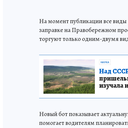
На момент публикации все виды б
заправке на Правобережном прое
торгуют только одним-двумя ви
НАУКА
Над СССР
пришельце
изучала 
Новый бот показывает актуальн
помогает водителям планировать