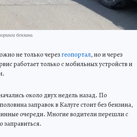
оринга бензина.
можно не только через
геопортал
, но и через
вис работает только с мобильных устройств и
и.
ачались около двух недель назад. По
оловина заправок в Калуге стоит без бензина,
линные очереди. Многие водители перешли с
о заправиться.