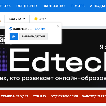
ИТИКА
ОБЩЕСТВО
ЭКОНОМИКА
В МИРЕ
ЗВЕЗДЫ
ЛУМНИСТЫ
ПРОИСШЕСТВИЯ
НАЦИОНАЛЬНЫЕ ПРОЕК
КАЛУГА
+23
°
ВАШ РЕГИОН —
КАЛУГА
Ы
ОТКРЫВАЕМ МИР
Я ЗНАЮ
СЕМЬЯ
ЖЕНСКИЕ СЕ
ДА
ВЫБРАТЬ ДРУГОЙ
ПРОМОКОДЫ
СЕРИАЛЫ
СПЕЦПРОЕКТЫ
ДЕФИЦИТ
ВИЗОР
КОЛЛЕКЦИИ
КОНКУРСЫ
РАБОТА У НАС
ГИ
НА САЙТЕ
УКРАИНА: СВОДКА
КП В МАХ
ОТДЫХ В РОССИИ
ЗАПОВЕДНАЯ Р