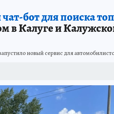
 чат-бот для поиска то
м в Калуге и Калужской
запустило новый сервис для автомобилист