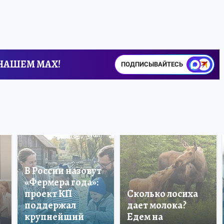
 НАШЕМ MAX!
ПОДПИСЫВАЙТЕСЬ
В России назовут
«Фермера года»:
проект КП
Сколько лосиха
поддержал
дает молока?
крупнейший
Едем на