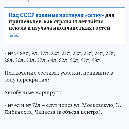
Над СССР военные натянули «сетку»
для
пришельцев: как страна 13 лет тайно
искала и изучала инопланетных гостей
НАУКА
- №№ 8Ал, 9л, 17л, 20л, 21л, 22л, 23л, 24л, 25л,
28л, 30л, 33л, 37л, 64л, 82л, 90л, 91л, 98л.
Исключение составят участки, попавшие в
зону перекрытия:
Автобусные маршруты
- № 4л и № 72л – едут через ул. Московскую, К.
Либкнехта, Чапаева (в объезд центра).