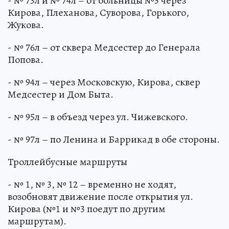
- № 73л и № 74л – от больницы №5 через
Кирова, Плеханова, Суворова, Горького,
Жукова.
- № 76л – от сквера Медсестер до Генерала
Попова.
- № 94л – через Московскую, Кирова, сквер
Медсестер и Дом Быта.
- № 95л – в объезд через ул. Чижевского.
- № 97л – по Ленина и Баррикад в обе стороны.
Троллейбусные маршруты
- № 1, № 3, № 12 – временно не ходят,
возобновят движение после открытия ул.
Кирова (№1 и №3 поедут по другим
маршрутам).