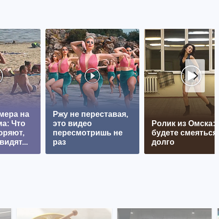
мера на
Ржу не переставая,
а: Что
это видео
Ролик из Омска:
оряют,
пересмотришь не
будете смеяться
видят...
раз
долго