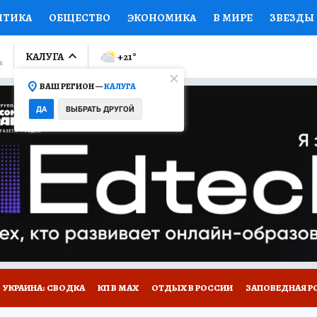
ИТИКА
ОБЩЕСТВО
ЭКОНОМИКА
В МИРЕ
ЗВЕЗДЫ
ЛУМНИСТЫ
ПРОИСШЕСТВИЯ
НАЦИОНАЛЬНЫЕ ПРОЕК
КАЛУГА
+21
°
ВАШ РЕГИОН —
КАЛУГА
Ы
ОТКРЫВАЕМ МИР
Я ЗНАЮ
СЕМЬЯ
ЖЕНСКИЕ СЕ
ДА
ВЫБРАТЬ ДРУГОЙ
ПРОМОКОДЫ
СЕРИАЛЫ
СПЕЦПРОЕКТЫ
ДЕФИЦИТ
ВИЗОР
КОЛЛЕКЦИИ
КОНКУРСЫ
РАБОТА У НАС
ГИ
НА САЙТЕ
УКРАИНА: СВОДКА
КП В МАХ
ОТДЫХ В РОССИИ
ЗАПОВЕДНАЯ Р