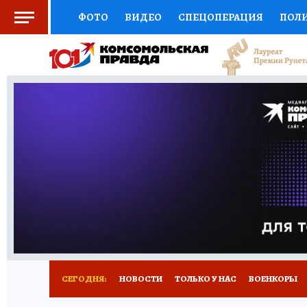
ФОТО
ВИДЕО
СПЕЦОПЕРАЦИЯ
ПОЛ
СОЦПОДДЕРЖКА
НАУКА
СПОРТ
КО
ВЫБОР ЭКСПЕРТОВ
ДОКТОР
ФИНАНС
КНИЖНАЯ ПОЛКА
ПРОГНОЗЫ НА СПОРТ
ПРЕСС-ЦЕНТР
НЕДВИЖИМОСТЬ
ТЕЛЕ
РАДИО КП
РЕКЛАМА
ТЕСТЫ
НОВОЕ 
СЕГОДНЯ:
НОВОСТИ
ТОЛЬКО У НАС
ВОЕНКОРЫ