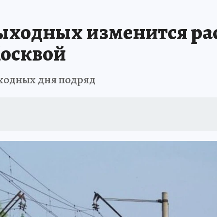
ыходных изменится ра
Москвой
ыходных дня подряд