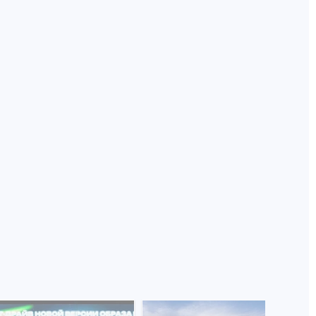
Королева вагона
 вы
отожгла! Видео не
В Краснодаре
оставит
неизвестные
равнодушным
избили подростка