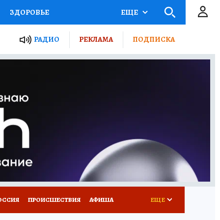
ЗДОРОВЬЕ
ЕЩЕ
ТЫ РОССИИ
РАДИО
РЕКЛАМА
ПОДПИСКА
КРЕТЫ
ПУТЕВОДИТЕЛЬ
 ЖЕЛЕЗА
ТУРИЗМ
Д ПОТРЕБИТЕЛЯ
ВСЕ О КП
ОССИЯ
ПРОИСШЕСТВИЯ
АФИША
ЕЩЕ