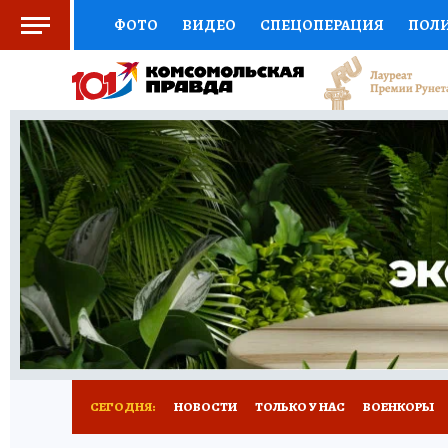
ФОТО
ВИДЕО
СПЕЦОПЕРАЦИЯ
ПОЛ
СОЦПОДДЕРЖКА
НАУКА
СПОРТ
КО
ВЫБОР ЭКСПЕРТОВ
ДОКТОР
ФИНАНС
КНИЖНАЯ ПОЛКА
ПРОГНОЗЫ НА СПОРТ
ПРЕСС-ЦЕНТР
НЕДВИЖИМОСТЬ
ТЕЛЕ
РАДИО КП
РЕКЛАМА
ТЕСТЫ
НОВОЕ 
СЕГОДНЯ:
НОВОСТИ
ТОЛЬКО У НАС
ВОЕНКОРЫ