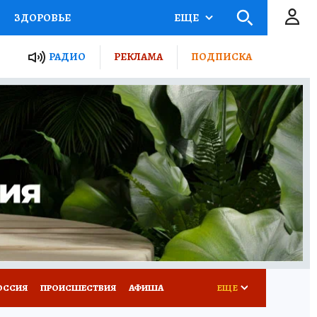
ЗДОРОВЬЕ
ЕЩЕ
ТЫ РОССИИ
РАДИО
РЕКЛАМА
ПОДПИСКА
КРЕТЫ
ПУТЕВОДИТЕЛЬ
 ЖЕЛЕЗА
ТУРИЗМ
Д ПОТРЕБИТЕЛЯ
ВСЕ О КП
ОССИЯ
ПРОИСШЕСТВИЯ
АФИША
ЕЩЕ