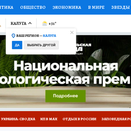
ИТИКА
ОБЩЕСТВО
ЭКОНОМИКА
В МИРЕ
ЗВЕЗДЫ
ЛУМНИСТЫ
ПРОИСШЕСТВИЯ
НАЦИОНАЛЬНЫЕ ПРОЕК
КАЛУГА
+31
°
ВАШ РЕГИОН —
КАЛУГА
Ы
ОТКРЫВАЕМ МИР
Я ЗНАЮ
СЕМЬЯ
ЖЕНСКИЕ СЕ
ДА
ВЫБРАТЬ ДРУГОЙ
ПРОМОКОДЫ
СЕРИАЛЫ
СПЕЦПРОЕКТЫ
ДЕФИЦИТ
ВИЗОР
КОЛЛЕКЦИИ
КОНКУРСЫ
РАБОТА У НАС
ГИ
НА САЙТЕ
УКРАИНА: СВОДКА
КП В МАХ
ОТДЫХ В РОССИИ
ЗАПОВЕДНАЯ Р