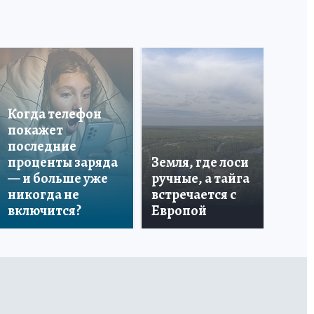
Когда телефон
покажет
последние
Ес
проценты заряда
Земля, где лоси
мё
— и больше уже
ручные, а тайга
ча
никогда не
встречается с
вр
включится?
Европой
эт