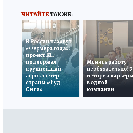
ЧИТАЙТЕ
ТАКЖЕ:
В России назовут
«Фермера года»:
проект КП
поддержал
Менять работу —
крупнейший
необязательно! 3
агрокластер
истории карьер
страны «Фуд
в одной
Сити»
компании