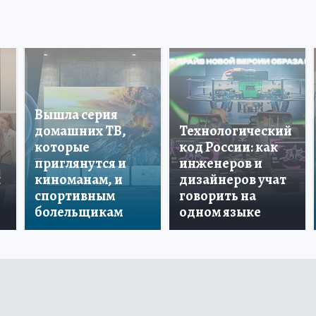
Вышла серия
домашних ТВ,
Технологический
которые
код России: как
приглянутся и
инженеров и
ы
киноманам, и
дизайнеров учат
спортивным
говорить на
болельщикам
одном языке