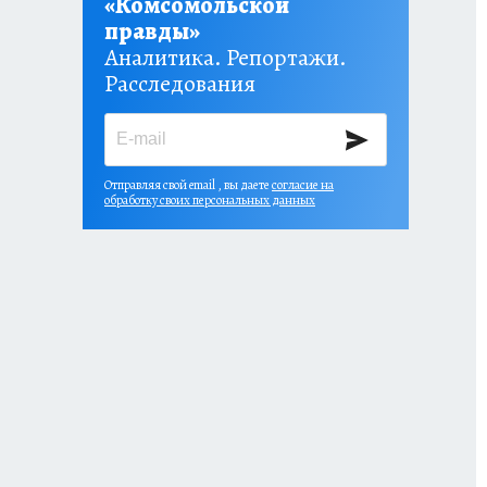
«Комсомольской
правды»
Аналитика. Репортажи.
Расследования
Отправляя свой email , вы даете
согласие на
обработку своих персональных данных