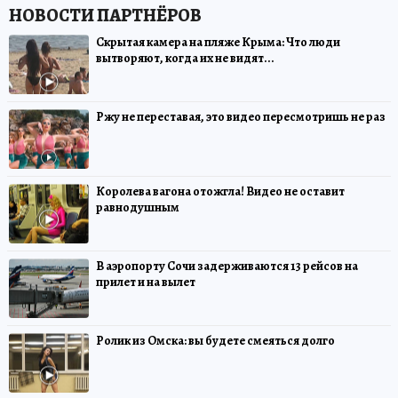
Скрытая камера на пляже Крыма: Что люди
вытворяют, когда их не видят...
Ржу не переставая, это видео пересмотришь не раз
Королева вагона отожгла! Видео не оставит
равнодушным
В аэропорту Сочи задерживаются 13 рейсов на
прилет и на вылет
Ролик из Омска: вы будете смеяться долго