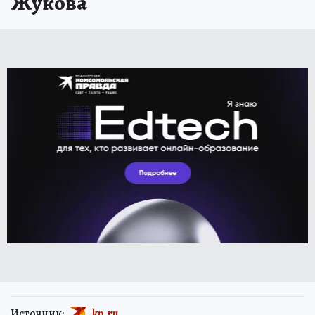
Жукова
Источник:
kp.ru