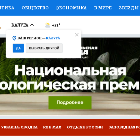
ИТИКА
ОБЩЕСТВО
ЭКОНОМИКА
В МИРЕ
ЗВЕЗДЫ
ЛУМНИСТЫ
ПРОИСШЕСТВИЯ
НАЦИОНАЛЬНЫЕ ПРОЕК
КАЛУГА
+31
°
ВАШ РЕГИОН —
КАЛУГА
Ы
ОТКРЫВАЕМ МИР
Я ЗНАЮ
СЕМЬЯ
ЖЕНСКИЕ СЕ
ДА
ВЫБРАТЬ ДРУГОЙ
ПРОМОКОДЫ
СЕРИАЛЫ
СПЕЦПРОЕКТЫ
ДЕФИЦИТ
ВИЗОР
КОЛЛЕКЦИИ
КОНКУРСЫ
РАБОТА У НАС
ГИ
НА САЙТЕ
УКРАИНА: СВОДКА
КП В МАХ
ОТДЫХ В РОССИИ
ЗАПОВЕДНАЯ Р