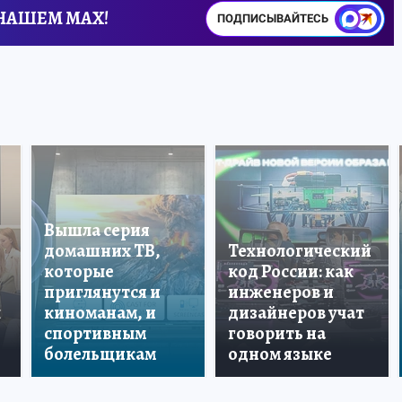
 НАШЕМ MAX!
ПОДПИСЫВАЙТЕСЬ
Вышла серия
домашних ТВ,
Технологический
которые
код России: как
приглянутся и
инженеров и
ы
киноманам, и
дизайнеров учат
спортивным
говорить на
болельщикам
одном языке