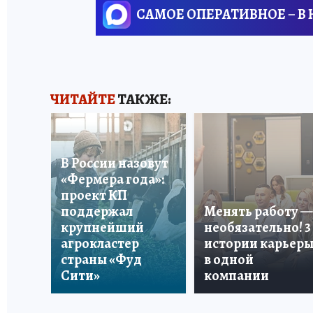
САМОЕ ОПЕРАТИВНОЕ – В
ЧИТАЙТЕ
ТАКЖЕ:
В России назовут
«Фермера года»:
проект КП
поддержал
Менять работу —
крупнейший
необязательно! 3
агрокластер
истории карьер
страны «Фуд
в одной
Сити»
компании