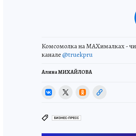
Комсомолка на MAXималках - чи
канале
@truekpru
Алина МИХАЙЛОВА
БИЗНЕС-ПРЕСС