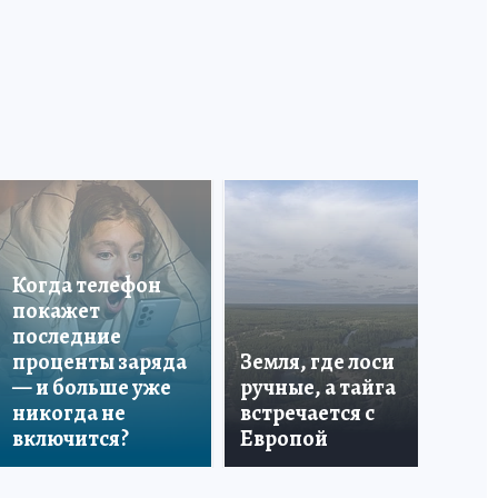
Когда телефон
покажет
последние
Ес
проценты заряда
Земля, где лоси
мё
— и больше уже
ручные, а тайга
ча
никогда не
встречается с
вр
включится?
Европой
эт