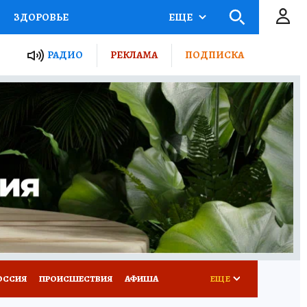
ЗДОРОВЬЕ
ЕЩЕ
ТЫ РОССИИ
РАДИО
РЕКЛАМА
ПОДПИСКА
КРЕТЫ
ПУТЕВОДИТЕЛЬ
 ЖЕЛЕЗА
ТУРИЗМ
Д ПОТРЕБИТЕЛЯ
ВСЕ О КП
ОССИЯ
ПРОИСШЕСТВИЯ
АФИША
ЕЩЕ