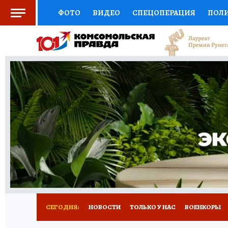
ФОТО
ВИДЕО
СПЕЦОПЕРАЦИЯ
ПОЛ
СОЦПОДДЕРЖКА
НАУКА
СПОРТ
КО
ВЫБОР ЭКСПЕРТОВ
ДОКТОР
ФИНАНС
КНИЖНАЯ ПОЛКА
ПРОГНОЗЫ НА СПОРТ
ПРЕСС-ЦЕНТР
НЕДВИЖИМОСТЬ
ТЕЛЕ
РАДИО КП
РЕКЛАМА
ТЕСТЫ
НОВОЕ 
СЕГОДНЯ:
НОВОСТИ
ТОЛЬКО У НАС
ВОЕНКОРЫ